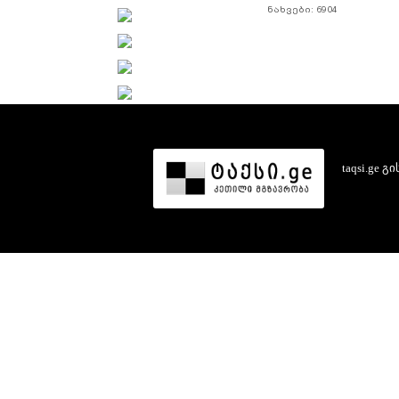
ნახვები: 6904
taqsi.ge
გი