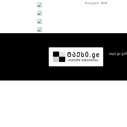
ნახვები: 6904
taqsi.ge
გი