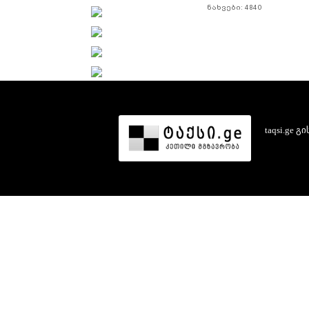
ნახვები: 4840
taqsi.ge
გი